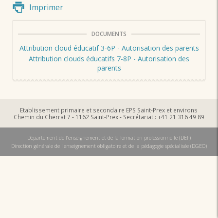
Imprimer
DOCUMENTS
Attribution cloud éducatif 3-6P - Autorisation des parents
Attribution clouds éducatifs 7-8P - Autorisation des
parents
Etablissement primaire et secondaire EPS Saint-Prex et environs
Chemin du Cherrat 7 - 1162 Saint-Prex - Secrétariat : +41 21 316 49 89
Département de l'enseignement et de la formation professionnelle (DEF)
Direction générale de l'enseignement obligatoire et de la pédagogie spécialisée (DGEO)