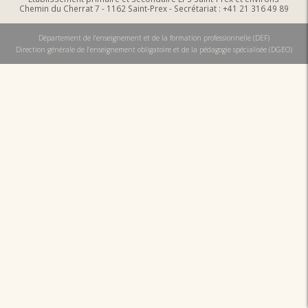
Chemin du Cherrat 7 - 1162 Saint-Prex - Secrétariat : +41 21 316 49 89
Département de l'enseignement et de la formation professionnelle (DEF)
Direction générale de l'enseignement obligatoire et de la pédagogie spécialisée (DGEO)