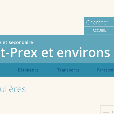
ACCUEIL
e et secondaire
t-Prex et environs
e
Bâtiments
Transports
Parascol
ulières
P