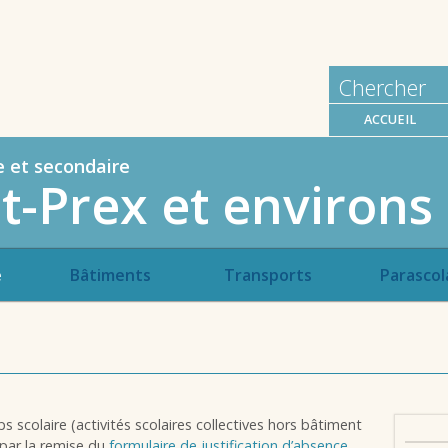
ACCUEIL
e et secondaire
t-Prex et environs
e
Bâtiments
Transports
Parascol
 scolaire (activités scolaires collectives hors bâtiment
e par la remise du
formulaire de justification d’absence