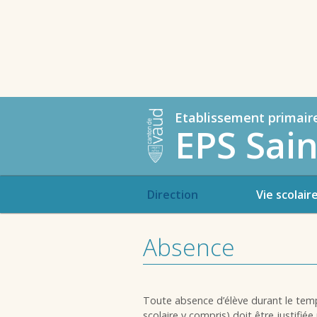
Etablissement primair
EPS Sain
Direction
Vie scolair
Absence
Toute absence d’élève durant le temps
scolaire y compris) doit être justifié