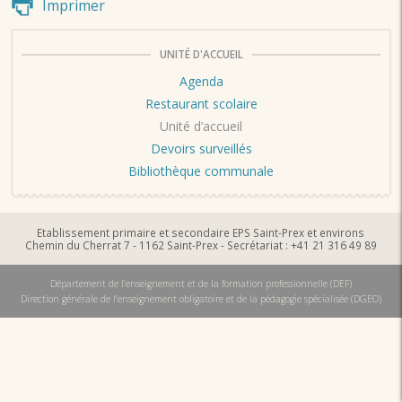
Imprimer
UNITÉ D'ACCUEIL
Agenda
Restaurant scolaire
Unité d’accueil
Devoirs surveillés
Bibliothèque communale
Etablissement primaire et secondaire EPS Saint-Prex et environs
Chemin du Cherrat 7 - 1162 Saint-Prex - Secrétariat : +41 21 316 49 89
Département de l'enseignement et de la formation professionnelle (DEF)
Direction générale de l'enseignement obligatoire et de la pédagogie spécialisée (DGEO)