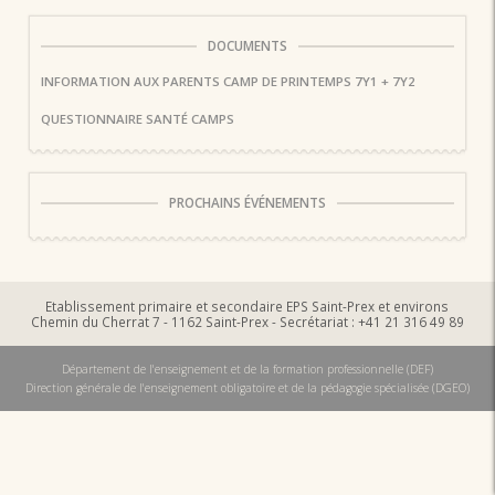
DOCUMENTS
INFORMATION AUX PARENTS CAMP DE PRINTEMPS 7Y1 + 7Y2
QUESTIONNAIRE SANTÉ CAMPS
PROCHAINS ÉVÉNEMENTS
Etablissement primaire et secondaire EPS Saint-Prex et environs
Chemin du Cherrat 7 - 1162 Saint-Prex - Secrétariat : +41 21 316 49 89
Département de l'enseignement et de la formation professionnelle (DEF)
Direction générale de l'enseignement obligatoire et de la pédagogie spécialisée (DGEO)