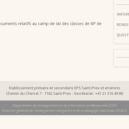
INFOR
cuments relatifs au camp de ski des classes de 8P de
RENSE
QUEST
Etablissement primaire et secondaire EPS Saint-Prex et environs
Chemin du Cherrat 7 - 1162 Saint-Prex - Secrétariat : +41 21 316 49 89
Département de l'enseignement et de la formation professionnelle (DEF)
Direction générale de l'enseignement obligatoire et de la pédagogie spécialisée (DGEO)