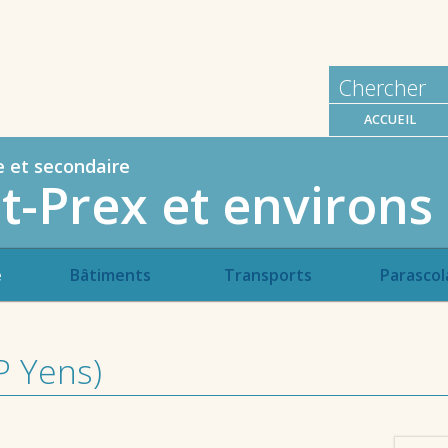
ACCUEIL
e et secondaire
t-Prex et environs
e
Bâtiments
Transports
Parascol
P Yens)