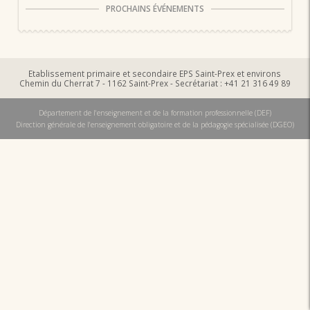
PROCHAINS ÉVÉNEMENTS
Etablissement primaire et secondaire EPS Saint-Prex et environs
Chemin du Cherrat 7 - 1162 Saint-Prex - Secrétariat : +41 21 316 49 89
Département de l'enseignement et de la formation professionnelle (DEF)
Direction générale de l'enseignement obligatoire et de la pédagogie spécialisée (DGEO)